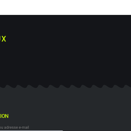
UX
ION
 ou adresse e-mail